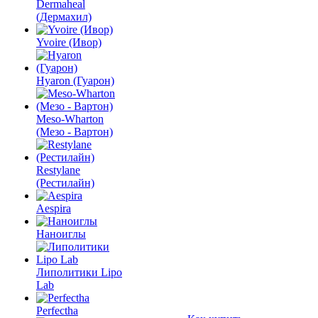
Dermaheal
(Дермахил)
Yvoire (Ивор)
Hyaron (Гуарон)
Meso-Wharton
(Мезо - Вартон)
Restylane
(Рестилайн)
Aespira
Наноиглы
Липолитики Lipo
Lab
Perfectha