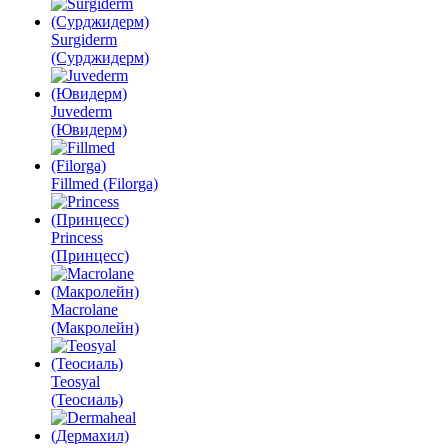
Surgiderm
(Сурджидерм)
Juvederm
(Ювидерм)
Fillmed (Filorga)
Princess
(Принцесс)
Macrolane
(Макролейн)
Teosyal
(Теосиаль)