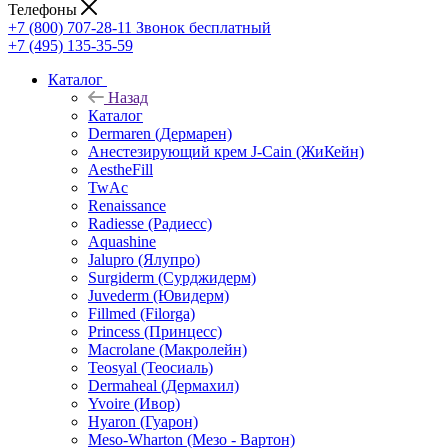
Телефоны
+7 (800) 707-28-11
Звонок бесплатный
+7 (495) 135-35-59
Каталог
Назад
Каталог
Dermaren (Дермарен)
Анестезирующий крем J-Cain (ЖиКейн)
AestheFill
TwAc
Renaissance
Radiesse (Радиесс)
Aquashine
Jalupro (Ялупро)
Surgiderm (Сурджидерм)
Juvederm (Ювидерм)
Fillmed (Filorga)
Princess (Принцесс)
Macrolane (Макролейн)
Teosyal (Теосиаль)
Dermaheal (Дермахил)
Yvoire (Ивор)
Hyaron (Гуарон)
Meso-Wharton (Мезо - Вартон)