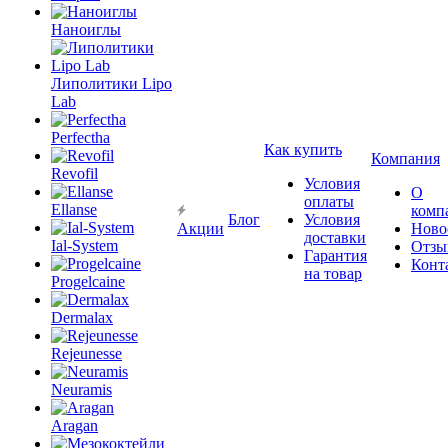
Наноиглы
Липолитики Lipo
Lab
Perfectha
Как купить
Компания
Revofil
Условия
О
оплаты
Ellanse
комп
Блог
Условия
Акции
Ново
доставки
Ial-System
Отзы
Гарантия
Конт
на товар
Progelcaine
Dermalax
Rejeunesse
Neuramis
Aragan