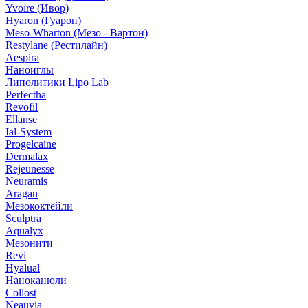
Yvoire (Ивор)
Hyaron (Гуарон)
Meso-Wharton (Мезо - Вартон)
Restylane (Рестилайн)
Aespira
Наноиглы
Липолитики Lipo Lab
Perfectha
Revofil
Ellanse
Ial-System
Progelcaine
Dermalax
Rejeunesse
Neuramis
Aragan
Мезококтейли
Sculptra
Aqualyx
Мезонити
Revi
Hyalual
Наноканюли
Collost
Neauvia