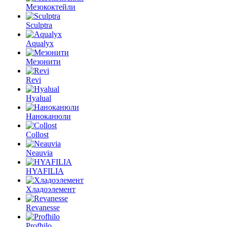
Мезококтейли
Sculptra
Aqualyx
Мезонити
Revi
Hyalual
Наноканюли
Collost
Neauvia
HYAFILIA
Хладоэлемент
Revanesse
Profhilo