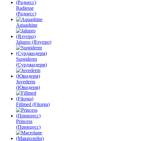
Radiesse
(Радиесс)
Aquashine
Jalupro (Ялупро)
Surgiderm
(Сурджидерм)
Juvederm
(Ювидерм)
Fillmed (Filorga)
Princess
(Принцесс)