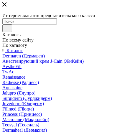
Интернет-магазин представительского класса
Каталог
По всему сайту
По каталогу
Каталог
Dermaren (Дермарен)
Анестезирующий крем J-Cain (ЖиКейн)
AestheFill
TwAc
Renaissance
Radiesse (Радиесс)
Aquashine
Jalupro (Ялупро)
Surgiderm (Сурджидерм)
Juvederm (Ювидерм)
Fillmed (Filorga)
Princess (Принцесс)
Macrolane (Макролейн)
Teosyal (Теосиаль)
Dermaheal (Дермахил)