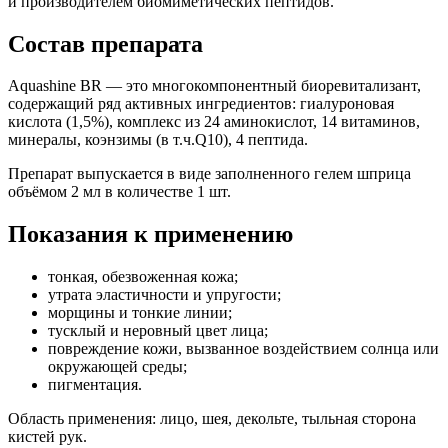
и производителем биомиметических пептидов.
Состав препарата
Aquashine BR — это многокомпонентный биоревитализант,
содержащий ряд активных ингредиентов: гиалуроновая
кислота (1,5%), комплекс из 24 аминокислот, 14 витаминов,
минералы, коэнзимы (в т.ч.Q10), 4 пептида.
Препарат выпускается в виде заполненного гелем шприца
объёмом 2 мл в количестве 1 шт.
Показания к применению
тонкая, обезвоженная кожа;
утрата эластичности и упругости;
морщины и тонкие линии;
тусклый и неровный цвет лица;
повреждение кожи, вызванное воздействием солнца или
окружающей среды;
пигментация.
Область применения: лицо, шея, декольте, тыльная сторона
кистей рук.