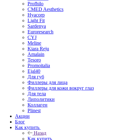
Profhilo
CMED Aesthetics
Hyacorp
Light Fit
Sardenya
Euroresearch
CYJ
Meline
Kiara Reju
Amalain
Tesoro
Promoitalia
Ejal40
Для губ
Филлеры для лица
Филлеры для кожи вокруг глаз
Для тела
Липолитики
Коллаген
Plinest
Акции
Блог
Как купить
Назад
Как купить