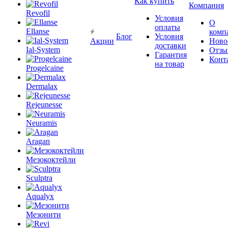
Как купить
Компания
Revofil
Условия
О
оплаты
Ellanse
комп
Блог
Условия
Акции
Ново
доставки
Ial-System
Отзы
Гарантия
Конт
на товар
Progelcaine
Dermalax
Rejeunesse
Neuramis
Aragan
Мезококтейли
Sculptra
Aqualyx
Мезонити