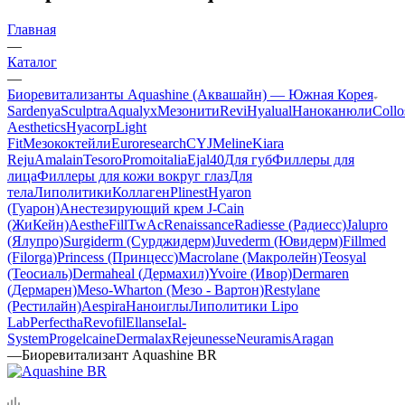
Главная
—
Каталог
—
Биоревитализанты Aquashine (Аквашайн) — Южная Корея
Sardenya
Sculptra
Aqualyx
Мезонити
Revi
Hyalual
Наноканюли
Collo
Aesthetics
Hyacorp
Light
Fit
Мезококтейли
Euroresearch
CYJ
Meline
Kiara
Reju
Amalain
Tesoro
Promoitalia
Ejal40
Для губ
Филлеры для
лица
Филлеры для кожи вокруг глаз
Для
тела
Липолитики
Коллаген
Plinest
Hyaron
(Гуарон)
Анестезирующий крем J-Cain
(ЖиКейн)
AestheFill
TwAc
Renaissance
Radiesse (Радиесс)
Jalupro
(Ялупро)
Surgiderm (Сурджидерм)
Juvederm (Ювидерм)
Fillmed
(Filorga)
Princess (Принцесс)
Macrolane (Макролейн)
Teosyal
(Теосиаль)
Dermaheal (Дермахил)
Yvoire (Ивор)
Dermaren
(Дермарен)
Meso-Wharton (Мезо - Вартон)
Restylane
(Рестилайн)
Aespira
Наноиглы
Липолитики Lipo
Lab
Perfectha
Revofil
Ellanse
Ial-
System
Progelcaine
Dermalax
Rejeunesse
Neuramis
Aragan
—
Биоревитализант Aquashine BR