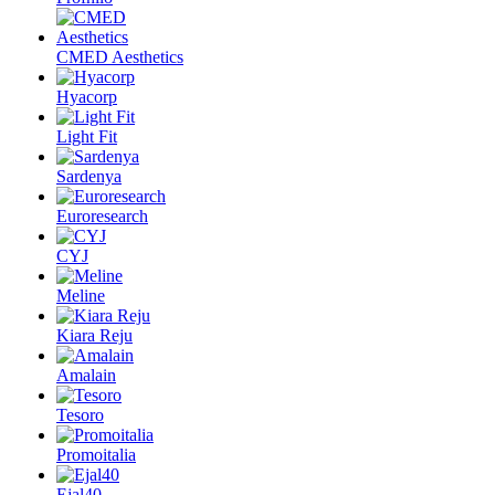
CMED Aesthetics
Hyacorp
Light Fit
Sardenya
Euroresearch
CYJ
Meline
Kiara Reju
Amalain
Tesoro
Promoitalia
Ejal40