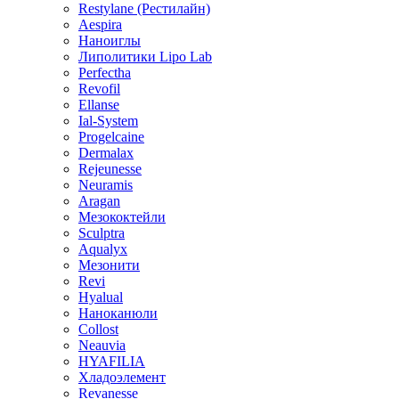
Restylane (Рестилайн)
Aespira
Наноиглы
Липолитики Lipo Lab
Perfectha
Revofil
Ellanse
Ial-System
Progelcaine
Dermalax
Rejeunesse
Neuramis
Aragan
Мезококтейли
Sculptra
Aqualyx
Мезонити
Revi
Hyalual
Наноканюли
Collost
Neauvia
HYAFILIA
Хладоэлемент
Revanesse