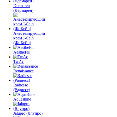
Dermaren
(Дермарен)
Анестезирующий
крем J-Cain
(ЖиКейн)
AestheFill
TwAc
Renaissance
Radiesse
(Радиесс)
Aquashine
Jalupro (Ялупро)