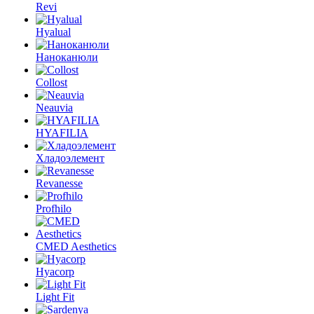
Revi
Hyalual
Наноканюли
Collost
Neauvia
HYAFILIA
Хладоэлемент
Revanesse
Profhilo
CMED Aesthetics
Hyacorp
Light Fit