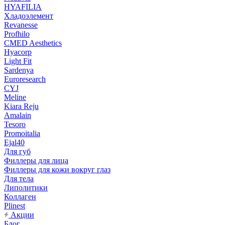
HYAFILIA
Хладоэлемент
Revanesse
Profhilo
CMED Aesthetics
Hyacorp
Light Fit
Sardenya
Euroresearch
CYJ
Meline
Kiara Reju
Amalain
Tesoro
Promoitalia
Ejal40
Для губ
Филлеры для лица
Филлеры для кожи вокруг глаз
Для тела
Липолитики
Коллаген
Plinest
Акции
Блог