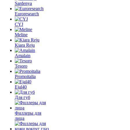
Sardenya
Euroresearch
CYJ
Meline
Kiara Reju
Amalain
Tesoro
Promoitalia
Ejal40
Для губ
Филлеры для
лица