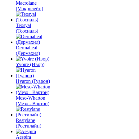
Macrolane
(Макролейн)
Teosyal
(Теосиаль)
Dermaheal
(Дермахил)
Yvoire (Ивор)
Hyaron (Гуарон)
Meso-Wharton
(Мезо - Вартон)
Restylane
(Рестилайн)
Aespira