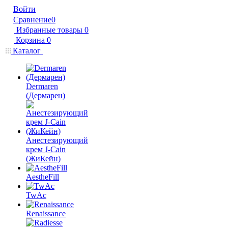
Войти
Сравнение
0
Избранные товары
0
Корзина
0
Каталог
Dermaren
(Дермарен)
Анестезирующий
крем J-Cain
(ЖиКейн)
AestheFill
TwAc
Renaissance