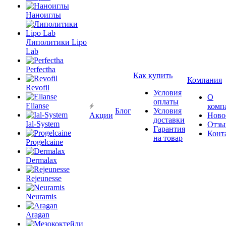
Наноиглы
Липолитики Lipo
Lab
Perfectha
Как купить
Компания
Revofil
Условия
О
оплаты
Ellanse
комп
Блог
Условия
Акции
Ново
доставки
Ial-System
Отзы
Гарантия
Конт
на товар
Progelcaine
Dermalax
Rejeunesse
Neuramis
Aragan