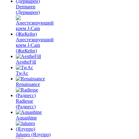
Dermaren
(Дермарен)
Анестезирующий
крем J-Cain
(ЖиКейн)
AestheFill
TwAc
Renaissance
Radiesse
(Радиесс)
Aquashine
Jalupro (Ялупро)