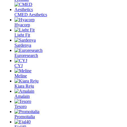
CMED Aesthetics
Hyacorp
Light Fit
Sardenya
Euroresearch
CYJ
Meline
Kiara Reju
Amalain
Tesoro
Promoitalia
Ejal40