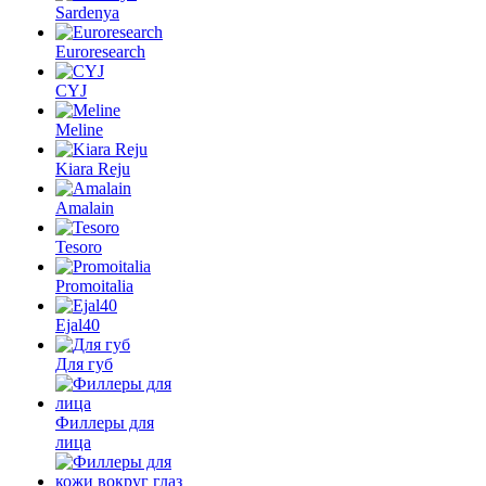
Sardenya
Euroresearch
CYJ
Meline
Kiara Reju
Amalain
Tesoro
Promoitalia
Ejal40
Для губ
Филлеры для
лица