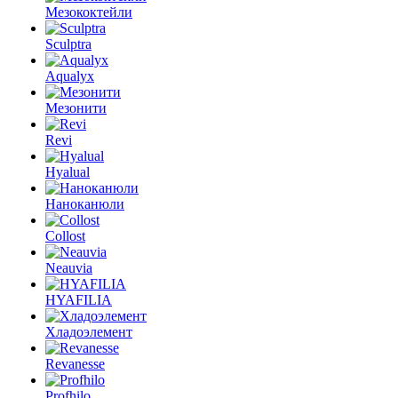
Мезококтейли
Sculptra
Aqualyx
Мезонити
Revi
Hyalual
Наноканюли
Collost
Neauvia
HYAFILIA
Хладоэлемент
Revanesse
Profhilo