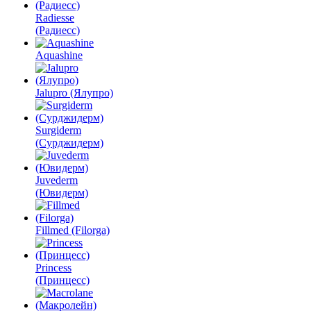
Radiesse
(Радиесс)
Aquashine
Jalupro (Ялупро)
Surgiderm
(Сурджидерм)
Juvederm
(Ювидерм)
Fillmed (Filorga)
Princess
(Принцесс)