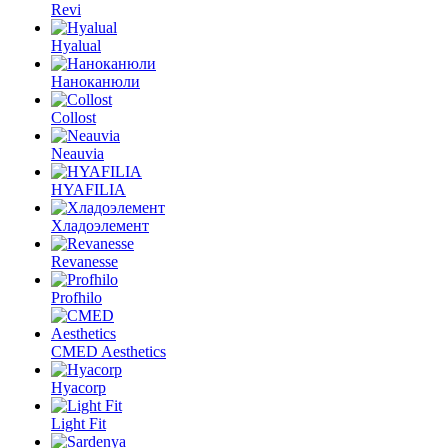
Revi
Hyalual
Наноканюли
Collost
Neauvia
HYAFILIA
Хладоэлемент
Revanesse
Profhilo
CMED Aesthetics
Hyacorp
Light Fit