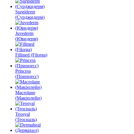
Surgiderm
(Сурджидерм)
Juvederm
(Ювидерм)
Fillmed (Filorga)
Princess
(Принцесс)
Macrolane
(Макролейн)
Teosyal
(Теосиаль)