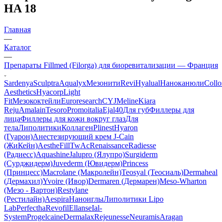
HA 18
Главная
—
Каталог
—
Препараты Fillmed (Filorga) для биоревитализации — Франция
Sardenya
Sculptra
Aqualyx
Мезонити
Revi
Hyalual
Наноканюли
Collo
Aesthetics
Hyacorp
Light
Fit
Мезококтейли
Euroresearch
CYJ
Meline
Kiara
Reju
Amalain
Tesoro
Promoitalia
Ejal40
Для губ
Филлеры для
лица
Филлеры для кожи вокруг глаз
Для
тела
Липолитики
Коллаген
Plinest
Hyaron
(Гуарон)
Анестезирующий крем J-Cain
(ЖиКейн)
AestheFill
TwAc
Renaissance
Radiesse
(Радиесс)
Aquashine
Jalupro (Ялупро)
Surgiderm
(Сурджидерм)
Juvederm (Ювидерм)
Princess
(Принцесс)
Macrolane (Макролейн)
Teosyal (Теосиаль)
Dermaheal
(Дермахил)
Yvoire (Ивор)
Dermaren (Дермарен)
Meso-Wharton
(Мезо - Вартон)
Restylane
(Рестилайн)
Aespira
Наноиглы
Липолитики Lipo
Lab
Perfectha
Revofil
Ellanse
Ial-
System
Progelcaine
Dermalax
Rejeunesse
Neuramis
Aragan