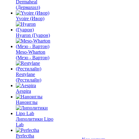
Dermaheal
(Дермахил)
Yvoire (Ивор)
Hyaron (Гуарон)
Meso-Wharton
(Мезо - Вартон)
Restylane
(Рестилайн)
Aespira
Наноиглы
Липолитики Lipo
Lab
Perfectha