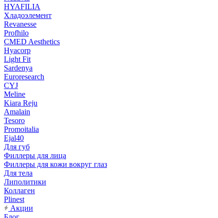
HYAFILIA
Хладоэлемент
Revanesse
Profhilo
CMED Aesthetics
Hyacorp
Light Fit
Sardenya
Euroresearch
CYJ
Meline
Kiara Reju
Amalain
Tesoro
Promoitalia
Ejal40
Для губ
Филлеры для лица
Филлеры для кожи вокруг глаз
Для тела
Липолитики
Коллаген
Plinest
Акции
Блог