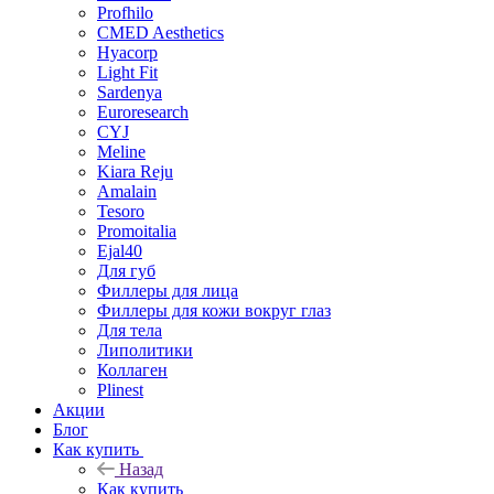
Profhilo
CMED Aesthetics
Hyacorp
Light Fit
Sardenya
Euroresearch
CYJ
Meline
Kiara Reju
Amalain
Tesoro
Promoitalia
Ejal40
Для губ
Филлеры для лица
Филлеры для кожи вокруг глаз
Для тела
Липолитики
Коллаген
Plinest
Акции
Блог
Как купить
Назад
Как купить