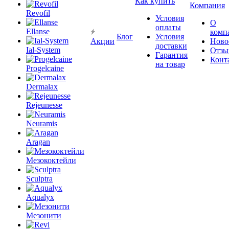
Как купить
Компания
Revofil
Условия
О
оплаты
Ellanse
комп
Блог
Условия
Акции
Ново
доставки
Ial-System
Отзы
Гарантия
Конт
на товар
Progelcaine
Dermalax
Rejeunesse
Neuramis
Aragan
Мезококтейли
Sculptra
Aqualyx
Мезонити