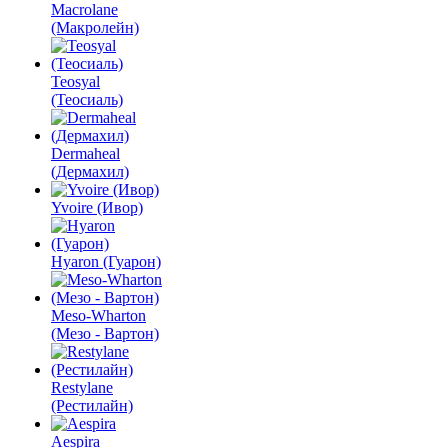
Macrolane
(Макролейн)
Teosyal
(Теосиаль)
Dermaheal
(Дермахил)
Yvoire (Ивор)
Hyaron (Гуарон)
Meso-Wharton
(Мезо - Вартон)
Restylane
(Рестилайн)
Aespira