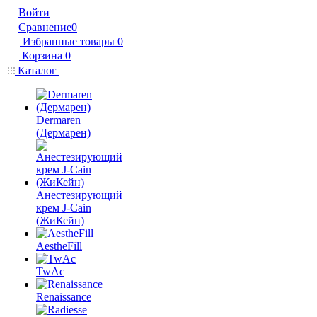
Войти
Сравнение
0
Избранные товары
0
Корзина
0
Каталог
Dermaren
(Дермарен)
Анестезирующий
крем J-Cain
(ЖиКейн)
AestheFill
TwAc
Renaissance