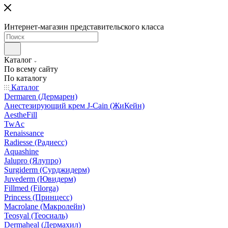
Интернет-магазин представительского класса
Каталог
По всему сайту
По каталогу
Каталог
Dermaren (Дермарен)
Анестезирующий крем J-Cain (ЖиКейн)
AestheFill
TwAc
Renaissance
Radiesse (Радиесс)
Aquashine
Jalupro (Ялупро)
Surgiderm (Сурджидерм)
Juvederm (Ювидерм)
Fillmed (Filorga)
Princess (Принцесс)
Macrolane (Макролейн)
Teosyal (Теосиаль)
Dermaheal (Дермахил)