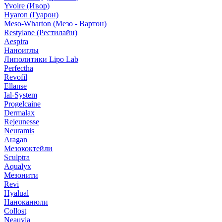
Yvoire (Ивор)
Hyaron (Гуарон)
Meso-Wharton (Мезо - Вартон)
Restylane (Рестилайн)
Aespira
Наноиглы
Липолитики Lipo Lab
Perfectha
Revofil
Ellanse
Ial-System
Progelcaine
Dermalax
Rejeunesse
Neuramis
Aragan
Мезококтейли
Sculptra
Aqualyx
Мезонити
Revi
Hyalual
Наноканюли
Collost
Neauvia