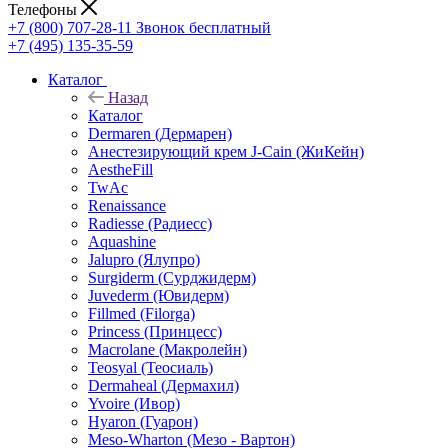
Телефоны
+7 (800) 707-28-11
Звонок бесплатный
+7 (495) 135-35-59
Каталог
Назад
Каталог
Dermaren (Дермарен)
Анестезирующий крем J-Cain (ЖиКейн)
AestheFill
TwAc
Renaissance
Radiesse (Радиесс)
Aquashine
Jalupro (Ялупро)
Surgiderm (Сурджидерм)
Juvederm (Ювидерм)
Fillmed (Filorga)
Princess (Принцесс)
Macrolane (Макролейн)
Teosyal (Теосиаль)
Dermaheal (Дермахил)
Yvoire (Ивор)
Hyaron (Гуарон)
Meso-Wharton (Мезо - Вартон)