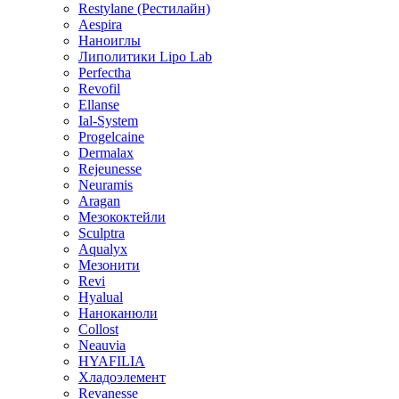
Restylane (Рестилайн)
Aespira
Наноиглы
Липолитики Lipo Lab
Perfectha
Revofil
Ellanse
Ial-System
Progelcaine
Dermalax
Rejeunesse
Neuramis
Aragan
Мезококтейли
Sculptra
Aqualyx
Мезонити
Revi
Hyalual
Наноканюли
Collost
Neauvia
HYAFILIA
Хладоэлемент
Revanesse