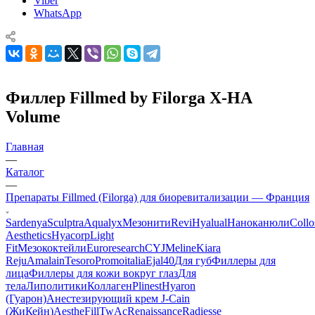
Viber
WhatsApp
Филлер Fillmed by Filorga X-HA
Volume
Главная
—
Каталог
—
Препараты Fillmed (Filorga) для биоревитализации — Франция
Sardenya
Sculptra
Aqualyx
Мезонити
Revi
Hyalual
Наноканюли
Collo
Aesthetics
Hyacorp
Light
Fit
Мезококтейли
Euroresearch
CYJ
Meline
Kiara
Reju
Amalain
Tesoro
Promoitalia
Ejal40
Для губ
Филлеры для
лица
Филлеры для кожи вокруг глаз
Для
тела
Липолитики
Коллаген
Plinest
Hyaron
(Гуарон)
Анестезирующий крем J-Cain
(ЖиКейн)
AestheFill
TwAc
Renaissance
Radiesse