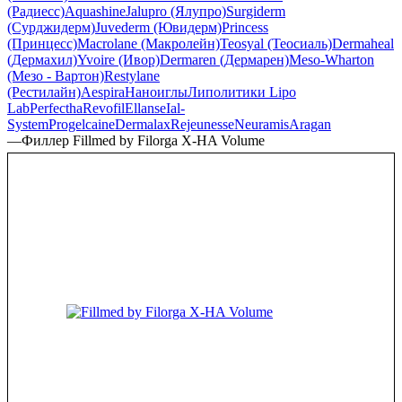
(Радиесс)
Aquashine
Jalupro (Ялупро)
Surgiderm
(Сурджидерм)
Juvederm (Ювидерм)
Princess
(Принцесс)
Macrolane (Макролейн)
Teosyal (Теосиаль)
Dermaheal
(Дермахил)
Yvoire (Ивор)
Dermaren (Дермарен)
Meso-Wharton
(Мезо - Вартон)
Restylane
(Рестилайн)
Aespira
Наноиглы
Липолитики Lipo
Lab
Perfectha
Revofil
Ellanse
Ial-
System
Progelcaine
Dermalax
Rejeunesse
Neuramis
Aragan
—
Филлер Fillmed by Filorga X-HA Volume