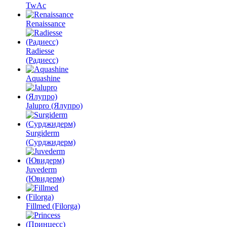
TwAc
Renaissance
Radiesse
(Радиесс)
Aquashine
Jalupro (Ялупро)
Surgiderm
(Сурджидерм)
Juvederm
(Ювидерм)
Fillmed (Filorga)