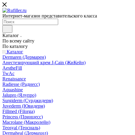
Интернет-магазин представительского класса
Каталог
По всему сайту
По каталогу
Каталог
Dermaren (Дермарен)
Анестезирующий крем J-Cain (ЖиКейн)
AestheFill
TwAc
Renaissance
Radiesse (Радиесс)
Aquashine
Jalupro (Ялупро)
Surgiderm (Сурджидерм)
Juvederm (Ювидерм)
Fillmed (Filorga)
Princess (Принцесс)
Macrolane (Макролейн)
Teosyal (Теосиаль)
Dermaheal (Дермахил)