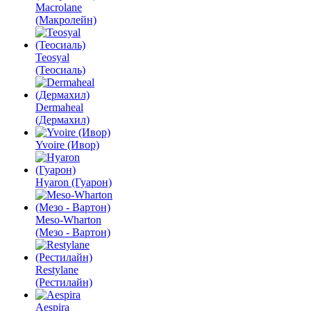
Macrolane
(Макролейн)
Teosyal
(Теосиаль)
Dermaheal
(Дермахил)
Yvoire (Ивор)
Hyaron (Гуарон)
Meso-Wharton
(Мезо - Вартон)
Restylane
(Рестилайн)
Aespira