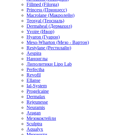
Fillmed (Filorga)
Princess (Принцесс)
Macrolane (Макролейн)
Teosyal (Теосиаль)
Dermaheal (Дермахил)
Yvoire (Ивор)
Hyaron (Гуарон)
Meso-Wharton (Мезо - Вартон)
Restylane (Рестилайн)
Aespira
Наноиглы
Липолитики Lipo Lab
Perfectha
Revofil
Ellanse
Ial-System
Progelcaine
Dermalax
Rejeunesse
Neuramis
Aragan
Мезококтейли
Sculptra
Aqualyx
Мезонити