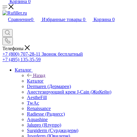
Корзина
0
Сравнение
0
Избранные товары
0
Корзина
0
Телефоны
+7 (800) 707-28-11
Звонок бесплатный
+7 (495) 135-35-59
Каталог
Назад
Каталог
Dermaren (Дермарен)
Анестезирующий крем J-Cain (ЖиКейн)
AestheFill
TwAc
Renaissance
Radiesse (Радиесс)
Aquashine
Jalupro (Ялупро)
Surgiderm (Сурджидерм)
Juvederm (Ювидерм)