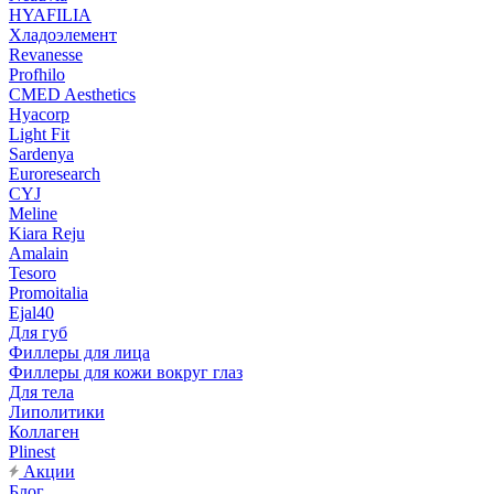
HYAFILIA
Хладоэлемент
Revanesse
Profhilo
CMED Aesthetics
Hyacorp
Light Fit
Sardenya
Euroresearch
CYJ
Meline
Kiara Reju
Amalain
Tesoro
Promoitalia
Ejal40
Для губ
Филлеры для лица
Филлеры для кожи вокруг глаз
Для тела
Липолитики
Коллаген
Plinest
Акции
Блог