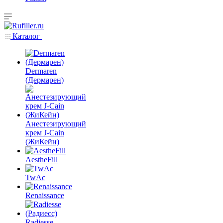
Каталог
Dermaren
(Дермарен)
Анестезирующий
крем J-Cain
(ЖиКейн)
AestheFill
TwAc
Renaissance
Radiesse