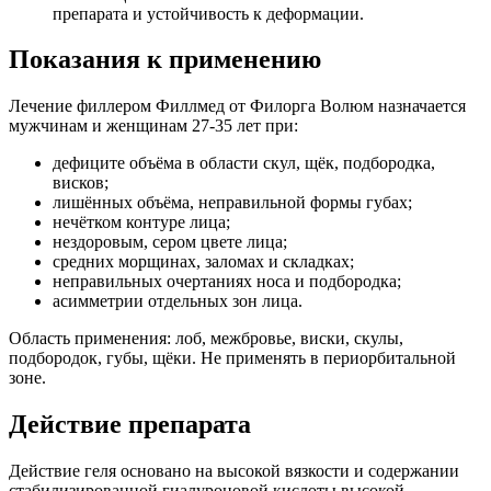
препарата и устойчивость к деформации.
Показания к применению
Лечение филлером Филлмед от Филорга Волюм назначается
мужчинам и женщинам 27-35 лет при:
дефиците объёма в области скул, щёк, подбородка,
висков;
лишённых объёма, неправильной формы губах;
нечётком контуре лица;
нездоровым, сером цвете лица;
средних морщинах, заломах и складках;
неправильных очертаниях носа и подбородка;
асимметрии отдельных зон лица.
Область применения: лоб, межбровье, виски, скулы,
подбородок, губы, щёки. Не применять в периорбитальной
зоне.
Действие препарата
Действие геля основано на высокой вязкости и содержании
стабилизированной гиалуроновой кислоты высокой