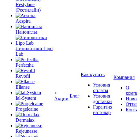
Restylane
(Рестилайн)
Aespira
Наноиглы
Липолитики Lipo
Lab
Perfectha
Как купить
Revofil
Компания
Условия
Ellanse
О
оплаты
комп
Блог
Условия
Ial-System
Акции
Ново
доставки
Отзы
Гарантия
Progelcaine
Конт
на товар
Dermalax
Rejeunesse