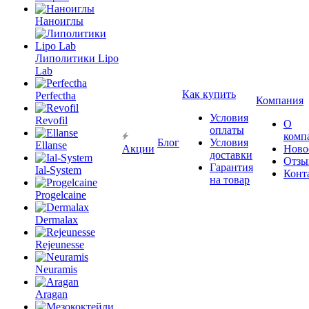
Наноиглы
Липолитики Lipo
Lab
Как купить
Perfectha
Компания
Условия
Revofil
О
оплаты
комп
Блог
Условия
Ellanse
Акции
Ново
доставки
Отзы
Гарантия
Ial-System
Конт
на товар
Progelcaine
Dermalax
Rejeunesse
Neuramis
Aragan