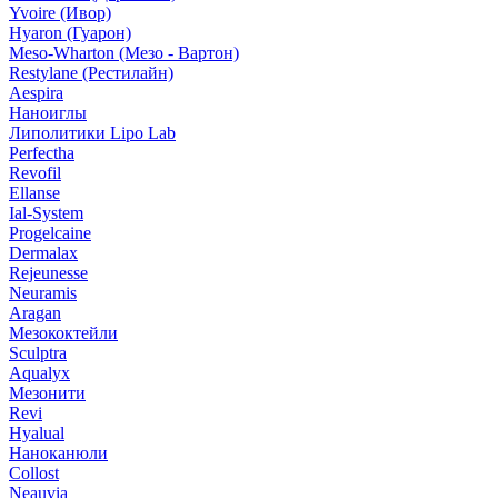
Yvoire (Ивор)
Hyaron (Гуарон)
Meso-Wharton (Мезо - Вартон)
Restylane (Рестилайн)
Aespira
Наноиглы
Липолитики Lipo Lab
Perfectha
Revofil
Ellanse
Ial-System
Progelcaine
Dermalax
Rejeunesse
Neuramis
Aragan
Мезококтейли
Sculptra
Aqualyx
Мезонити
Revi
Hyalual
Наноканюли
Collost
Neauvia