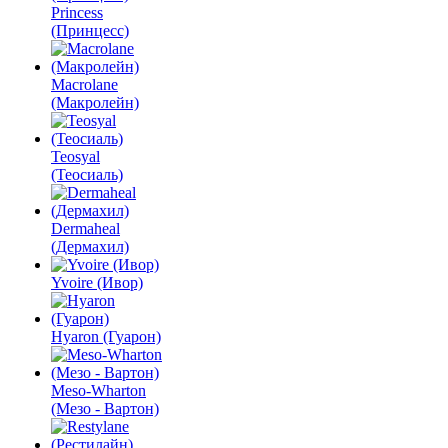
Princess
(Принцесс)
Macrolane
(Макролейн)
Teosyal
(Теосиаль)
Dermaheal
(Дермахил)
Yvoire (Ивор)
Hyaron (Гуарон)
Meso-Wharton
(Мезо - Вартон)