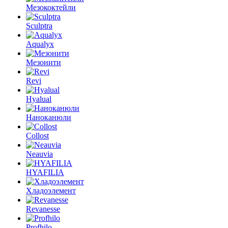
Мезококтейли
Sculptra
Aqualyx
Мезонити
Revi
Hyalual
Наноканюли
Collost
Neauvia
HYAFILIA
Хладоэлемент
Revanesse
Profhilo