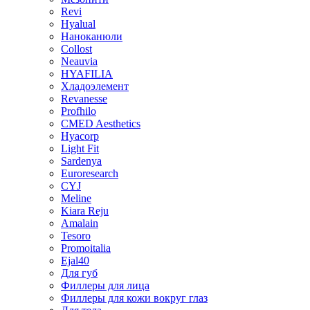
Revi
Hyalual
Наноканюли
Collost
Neauvia
HYAFILIA
Хладоэлемент
Revanesse
Profhilo
CMED Aesthetics
Hyacorp
Light Fit
Sardenya
Euroresearch
CYJ
Meline
Kiara Reju
Amalain
Tesoro
Promoitalia
Ejal40
Для губ
Филлеры для лица
Филлеры для кожи вокруг глаз