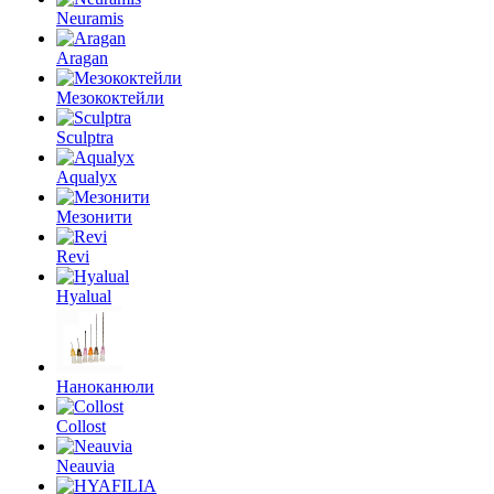
Neuramis
Aragan
Мезококтейли
Sculptra
Aqualyx
Мезонити
Revi
Hyalual
Наноканюли
Collost
Neauvia