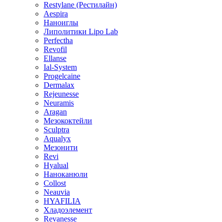
Restylane (Рестилайн)
Aespira
Наноиглы
Липолитики Lipo Lab
Perfectha
Revofil
Ellanse
Ial-System
Progelcaine
Dermalax
Rejeunesse
Neuramis
Aragan
Мезококтейли
Sculptra
Aqualyx
Мезонити
Revi
Hyalual
Наноканюли
Collost
Neauvia
HYAFILIA
Хладоэлемент
Revanesse