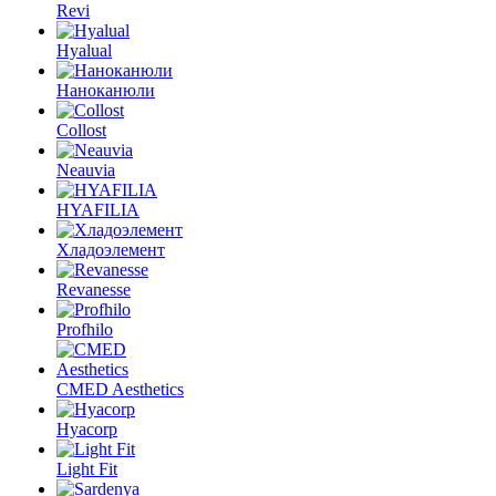
Revi
Hyalual
Наноканюли
Collost
Neauvia
HYAFILIA
Хладоэлемент
Revanesse
Profhilo
CMED Aesthetics
Hyacorp
Light Fit