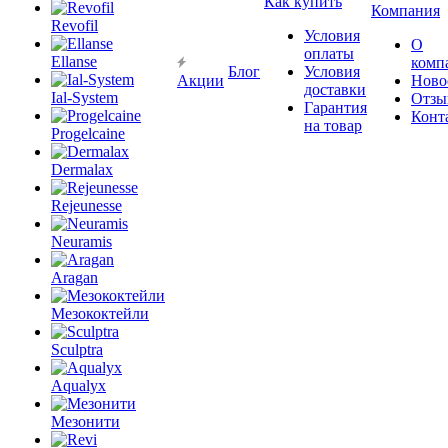
Как купить
Компания
Revofil
Условия
О
оплаты
Ellanse
комп
Блог
Условия
Акции
Ново
доставки
Ial-System
Отзы
Гарантия
Конт
на товар
Progelcaine
Dermalax
Rejeunesse
Neuramis
Aragan
Мезококтейли
Sculptra
Aqualyx
Мезонити