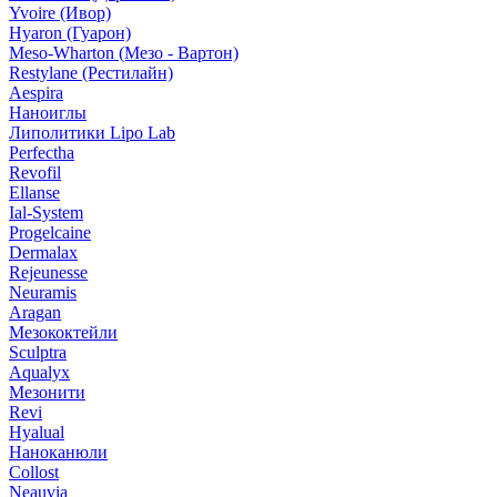
Yvoire (Ивор)
Hyaron (Гуарон)
Meso-Wharton (Мезо - Вартон)
Restylane (Рестилайн)
Aespira
Наноиглы
Липолитики Lipo Lab
Perfectha
Revofil
Ellanse
Ial-System
Progelcaine
Dermalax
Rejeunesse
Neuramis
Aragan
Мезококтейли
Sculptra
Aqualyx
Мезонити
Revi
Hyalual
Наноканюли
Collost
Neauvia