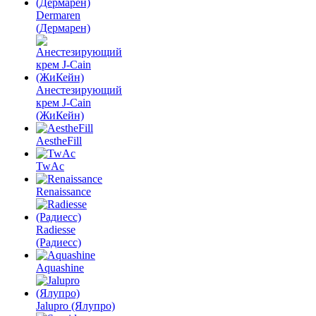
Dermaren
(Дермарен)
Анестезирующий
крем J-Cain
(ЖиКейн)
AestheFill
TwAc
Renaissance
Radiesse
(Радиесс)
Aquashine
Jalupro (Ялупро)