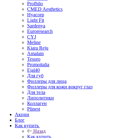
Profhilo
CMED Aesthetics
Hyacorp
Light Fit
Sardenya
Euroresearch
CYJ
Meline
Kiara Reju
Amalain
Tesoro
Promoitalia
Ejal40
Для губ
Филлеры для лица
Филлеры для кожи вокруг глаз
Для тела
Липолитики
Коллаген
Plinest
Акции
Блог
Как купить
Назад
Как купить