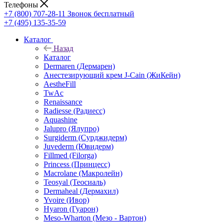
Телефоны
+7 (800) 707-28-11
Звонок бесплатный
+7 (495) 135-35-59
Каталог
Назад
Каталог
Dermaren (Дермарен)
Анестезирующий крем J-Cain (ЖиКейн)
AestheFill
TwAc
Renaissance
Radiesse (Радиесс)
Aquashine
Jalupro (Ялупро)
Surgiderm (Сурджидерм)
Juvederm (Ювидерм)
Fillmed (Filorga)
Princess (Принцесс)
Macrolane (Макролейн)
Teosyal (Теосиаль)
Dermaheal (Дермахил)
Yvoire (Ивор)
Hyaron (Гуарон)
Meso-Wharton (Мезо - Вартон)