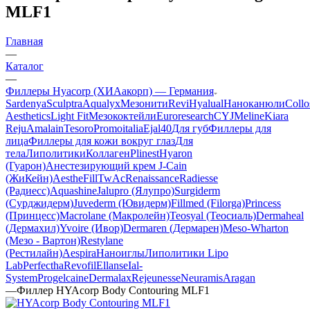
MLF1
Главная
—
Каталог
—
Филлеры Hyacorp (ХИАакорп) — Германия
Sardenya
Sculptra
Aqualyx
Мезонити
Revi
Hyalual
Наноканюли
Collo
Aesthetics
Light Fit
Мезококтейли
Euroresearch
CYJ
Meline
Kiara
Reju
Amalain
Tesoro
Promoitalia
Ejal40
Для губ
Филлеры для
лица
Филлеры для кожи вокруг глаз
Для
тела
Липолитики
Коллаген
Plinest
Hyaron
(Гуарон)
Анестезирующий крем J-Cain
(ЖиКейн)
AestheFill
TwAc
Renaissance
Radiesse
(Радиесс)
Aquashine
Jalupro (Ялупро)
Surgiderm
(Сурджидерм)
Juvederm (Ювидерм)
Fillmed (Filorga)
Princess
(Принцесс)
Macrolane (Макролейн)
Teosyal (Теосиаль)
Dermaheal
(Дермахил)
Yvoire (Ивор)
Dermaren (Дермарен)
Meso-Wharton
(Мезо - Вартон)
Restylane
(Рестилайн)
Aespira
Наноиглы
Липолитики Lipo
Lab
Perfectha
Revofil
Ellanse
Ial-
System
Progelcaine
Dermalax
Rejeunesse
Neuramis
Aragan
—
Филлер HYAcorp Body Contouring MLF1