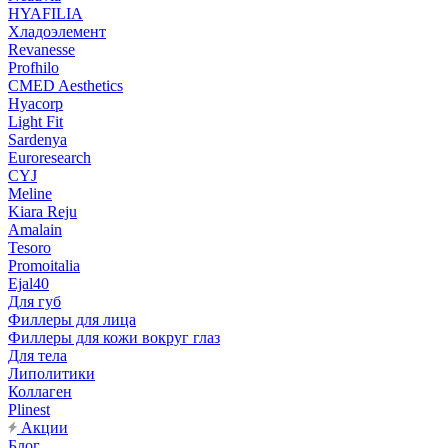
HYAFILIA
Хладоэлемент
Revanesse
Profhilo
CMED Aesthetics
Hyacorp
Light Fit
Sardenya
Euroresearch
CYJ
Meline
Kiara Reju
Amalain
Tesoro
Promoitalia
Ejal40
Для губ
Филлеры для лица
Филлеры для кожи вокруг глаз
Для тела
Липолитики
Коллаген
Plinest
Акции
Блог