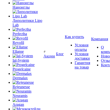
Наноиглы
Липолитики Lipo
Lab
Perfectha
Как купить
Компания
Revofil
Условия
О
оплаты
Ellanse
комп
Блог
Условия
Акции
Ново
доставки
Ial-System
Отзы
Гарантия
Конт
на товар
Progelcaine
Dermalax
Rejeunesse
Neuramis
Aragan