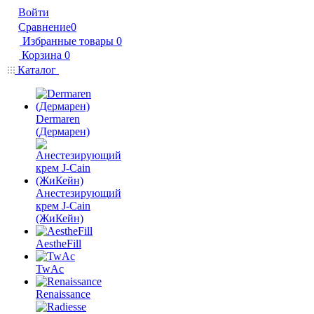
Войти
Сравнение
0
Избранные товары
0
Корзина
0
Каталог
Dermaren
(Дермарен)
Анестезирующий
крем J-Cain
(ЖиКейн)
AestheFill
TwAc
Renaissance