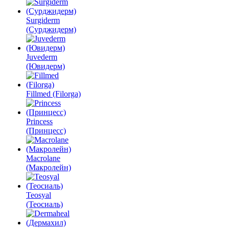
Surgiderm
(Сурджидерм)
Juvederm
(Ювидерм)
Fillmed (Filorga)
Princess
(Принцесс)
Macrolane
(Макролейн)
Teosyal
(Теосиаль)