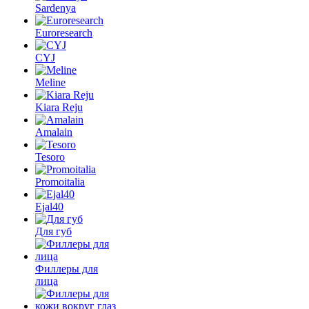
Sardenya
Euroresearch
CYJ
Meline
Kiara Reju
Amalain
Tesoro
Promoitalia
Ejal40
Для губ
Филлеры для
лица