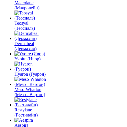
Macrolane
(Макролейн)
Teosyal
(Теосиаль)
Dermaheal
(Дермахил)
Yvoire (Ивор)
Hyaron (Гуарон)
Meso-Wharton
(Мезо - Вартон)
Restylane
(Рестилайн)
Aespira