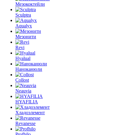
Мезококтейли
Sculptra
Aqualyx
Мезонити
Revi
Hyalual
Наноканюли
Collost
Neauvia
HYAFILIA
Хладоэлемент
Revanesse
Profhilo