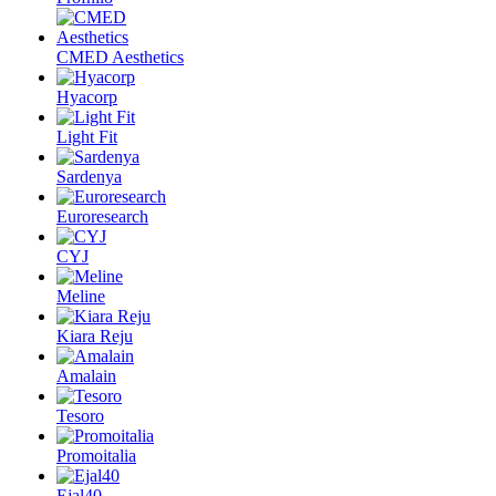
CMED Aesthetics
Hyacorp
Light Fit
Sardenya
Euroresearch
CYJ
Meline
Kiara Reju
Amalain
Tesoro
Promoitalia
Ejal40