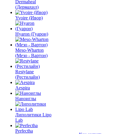
Dermaheal
(Дермахил)
Yvoire (Ивор)
Hyaron (Гуарон)
Meso-Wharton
(Мезо - Вартон)
Restylane
(Рестилайн)
Aespira
Наноиглы
Липолитики Lipo
Lab
Perfectha