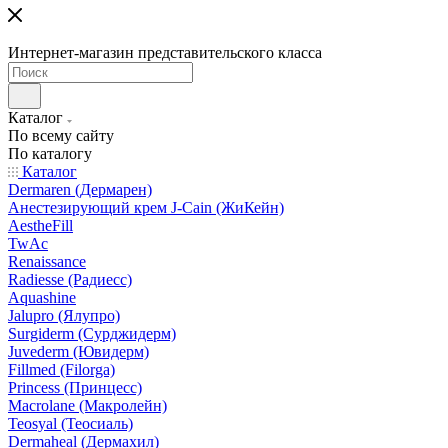
Интернет-магазин представительского класса
Каталог
По всему сайту
По каталогу
Каталог
Dermaren (Дермарен)
Анестезирующий крем J-Cain (ЖиКейн)
AestheFill
TwAc
Renaissance
Radiesse (Радиесс)
Aquashine
Jalupro (Ялупро)
Surgiderm (Сурджидерм)
Juvederm (Ювидерм)
Fillmed (Filorga)
Princess (Принцесс)
Macrolane (Макролейн)
Teosyal (Теосиаль)
Dermaheal (Дермахил)