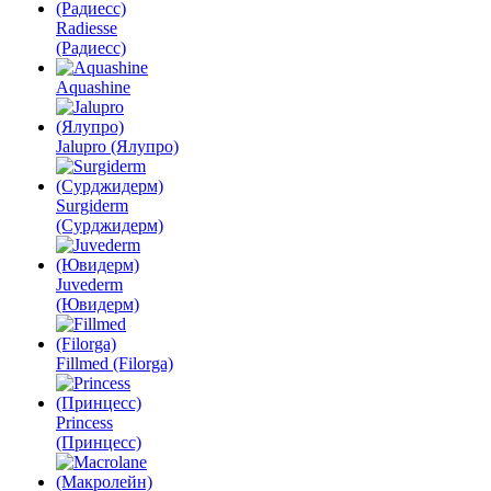
Radiesse
(Радиесс)
Aquashine
Jalupro (Ялупро)
Surgiderm
(Сурджидерм)
Juvederm
(Ювидерм)
Fillmed (Filorga)
Princess
(Принцесс)