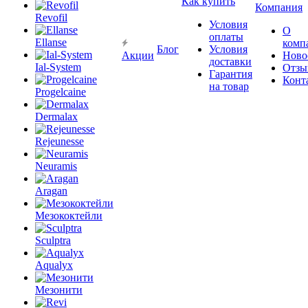
Как купить
Компания
Revofil
Условия
О
оплаты
Ellanse
комп
Блог
Условия
Акции
Ново
доставки
Ial-System
Отзы
Гарантия
Конт
на товар
Progelcaine
Dermalax
Rejeunesse
Neuramis
Aragan
Мезококтейли
Sculptra
Aqualyx
Мезонити