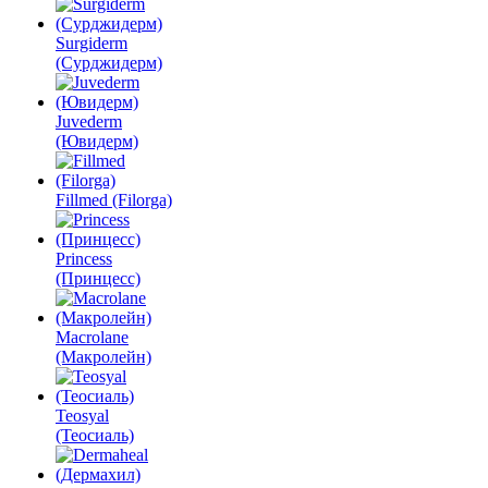
Surgiderm
(Сурджидерм)
Juvederm
(Ювидерм)
Fillmed (Filorga)
Princess
(Принцесс)
Macrolane
(Макролейн)
Teosyal
(Теосиаль)