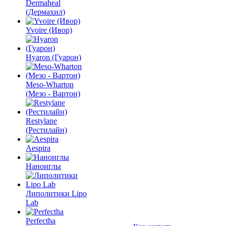
Dermaheal
(Дермахил)
Yvoire (Ивор)
Hyaron (Гуарон)
Meso-Wharton
(Мезо - Вартон)
Restylane
(Рестилайн)
Aespira
Наноиглы
Липолитики Lipo
Lab
Perfectha