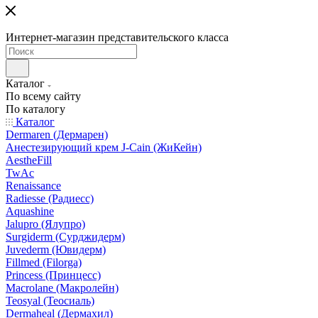
Интернет-магазин представительского класса
Каталог
По всему сайту
По каталогу
Каталог
Dermaren (Дермарен)
Анестезирующий крем J-Cain (ЖиКейн)
AestheFill
TwAc
Renaissance
Radiesse (Радиесс)
Aquashine
Jalupro (Ялупро)
Surgiderm (Сурджидерм)
Juvederm (Ювидерм)
Fillmed (Filorga)
Princess (Принцесс)
Macrolane (Макролейн)
Teosyal (Теосиаль)
Dermaheal (Дермахил)