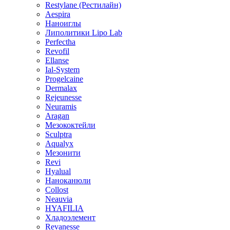
Restylane (Рестилайн)
Aespira
Наноиглы
Липолитики Lipo Lab
Perfectha
Revofil
Ellanse
Ial-System
Progelcaine
Dermalax
Rejeunesse
Neuramis
Aragan
Мезококтейли
Sculptra
Aqualyx
Мезонити
Revi
Hyalual
Наноканюли
Collost
Neauvia
HYAFILIA
Хладоэлемент
Revanesse