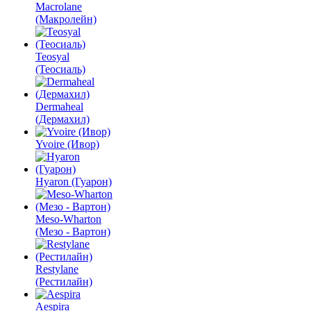
Macrolane
(Макролейн)
Teosyal
(Теосиаль)
Dermaheal
(Дермахил)
Yvoire (Ивор)
Hyaron (Гуарон)
Meso-Wharton
(Мезо - Вартон)
Restylane
(Рестилайн)
Aespira