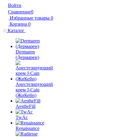
Войти
Сравнение
0
Избранные товары
0
Корзина
0
Каталог
Dermaren
(Дермарен)
Анестезирующий
крем J-Cain
(ЖиКейн)
AestheFill
TwAc
Renaissance