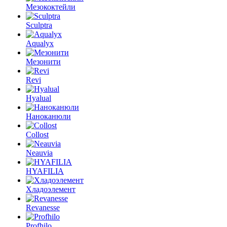
Мезококтейли
Sculptra
Aqualyx
Мезонити
Revi
Hyalual
Наноканюли
Collost
Neauvia
HYAFILIA
Хладоэлемент
Revanesse
Profhilo