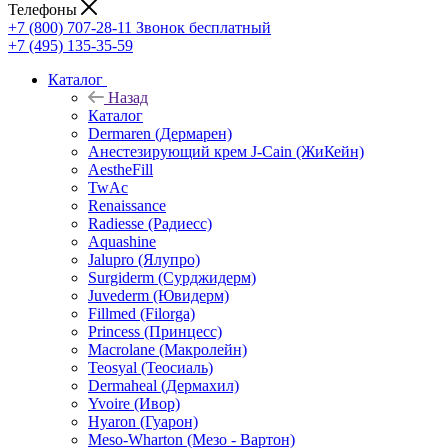
Телефоны
+7 (800) 707-28-11
Звонок бесплатный
+7 (495) 135-35-59
Каталог
Назад
Каталог
Dermaren (Дермарен)
Анестезирующий крем J-Cain (ЖиКейн)
AestheFill
TwAc
Renaissance
Radiesse (Радиесс)
Aquashine
Jalupro (Ялупро)
Surgiderm (Сурджидерм)
Juvederm (Ювидерм)
Fillmed (Filorga)
Princess (Принцесс)
Macrolane (Макролейн)
Teosyal (Теосиаль)
Dermaheal (Дермахил)
Yvoire (Ивор)
Hyaron (Гуарон)
Meso-Wharton (Мезо - Вартон)