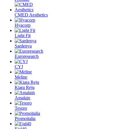
CMED Aesthetics
Hyacorp
Light Fit
Sardenya
Euroresearch
CYJ
Meline
Kiara Reju
Amalain
Tesoro
Promoitalia
Ejal40