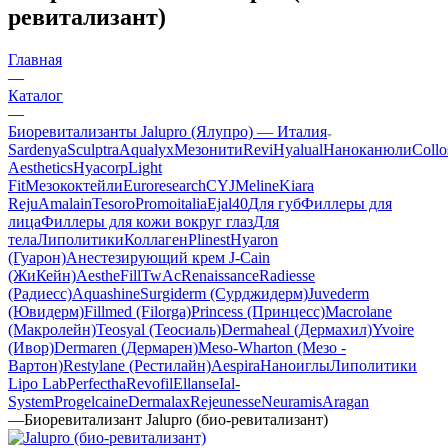
ревитализант)
Главная
—
Каталог
—
Биоревитализанты Jalupro (Ялупро) — Италия
Sardenya
Sculptra
Aqualyx
Мезонити
Revi
Hyalual
Наноканюли
Collo
Aesthetics
Hyacorp
Light
Fit
Мезококтейли
Euroresearch
CYJ
Meline
Kiara
Reju
Amalain
Tesoro
Promoitalia
Ejal40
Для губ
Филлеры для
лица
Филлеры для кожи вокруг глаз
Для
тела
Липолитики
Коллаген
Plinest
Hyaron
(Гуарон)
Анестезирующий крем J-Cain
(ЖиКейн)
AestheFill
TwAc
Renaissance
Radiesse
(Радиесс)
Aquashine
Surgiderm (Сурджидерм)
Juvederm
(Ювидерм)
Fillmed (Filorga)
Princess (Принцесс)
Macrolane
(Макролейн)
Teosyal (Теосиаль)
Dermaheal (Дермахил)
Yvoire
(Ивор)
Dermaren (Дермарен)
Meso-Wharton (Мезо -
Вартон)
Restylane (Рестилайн)
Aespira
Наноиглы
Липолитики
Lipo Lab
Perfectha
Revofil
Ellanse
Ial-
System
Progelcaine
Dermalax
Rejeunesse
Neuramis
Aragan
—
Биоревитализант Jalupro (био-ревитализант)