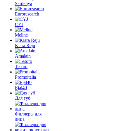
Sardenya
Euroresearch
CYJ
Meline
Kiara Reju
Amalain
Tesoro
Promoitalia
Ejal40
Для губ
Филлеры для
лица