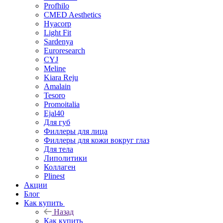
Profhilo
CMED Aesthetics
Hyacorp
Light Fit
Sardenya
Euroresearch
CYJ
Meline
Kiara Reju
Amalain
Tesoro
Promoitalia
Ejal40
Для губ
Филлеры для лица
Филлеры для кожи вокруг глаз
Для тела
Липолитики
Коллаген
Plinest
Акции
Блог
Как купить
Назад
Как купить