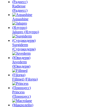
Radiesse
(Радиесс)
Aquashine
Jalupro (Ялупро)
Surgiderm
(Сурджидерм)
Juvederm
(Ювидерм)
Fillmed (Filorga)
Princess
(Принцесс)