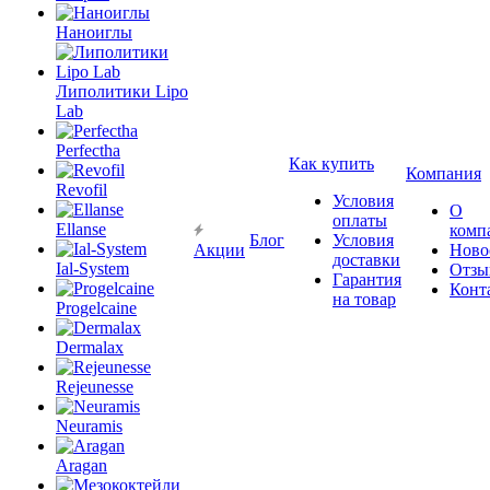
Наноиглы
Липолитики Lipo
Lab
Perfectha
Как купить
Компания
Revofil
Условия
О
оплаты
Ellanse
комп
Блог
Условия
Акции
Ново
доставки
Ial-System
Отзы
Гарантия
Конт
на товар
Progelcaine
Dermalax
Rejeunesse
Neuramis
Aragan