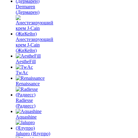
Dermaren
(Дермарен)
Анестезирующий
крем J-Cain
(ЖиКейн)
AestheFill
TwAc
Renaissance
Radiesse
(Радиесс)
Aquashine
Jalupro (Ялупро)