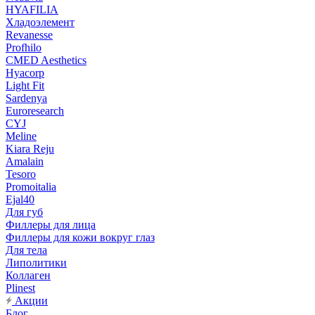
HYAFILIA
Хладоэлемент
Revanesse
Profhilo
CMED Aesthetics
Hyacorp
Light Fit
Sardenya
Euroresearch
CYJ
Meline
Kiara Reju
Amalain
Tesoro
Promoitalia
Ejal40
Для губ
Филлеры для лица
Филлеры для кожи вокруг глаз
Для тела
Липолитики
Коллаген
Plinest
Акции
Блог