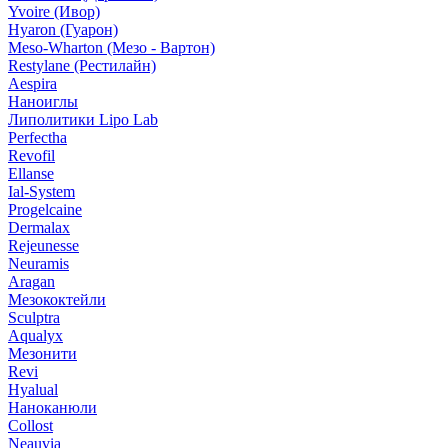
Yvoire (Ивор)
Hyaron (Гуарон)
Meso-Wharton (Мезо - Вартон)
Restylane (Рестилайн)
Aespira
Наноиглы
Липолитики Lipo Lab
Perfectha
Revofil
Ellanse
Ial-System
Progelcaine
Dermalax
Rejeunesse
Neuramis
Aragan
Мезококтейли
Sculptra
Aqualyx
Мезонити
Revi
Hyalual
Наноканюли
Collost
Neauvia