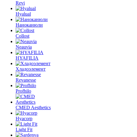
Revi
Hyalual
Наноканюли
Collost
Neauvia
HYAFILIA
Хладоэлемент
Revanesse
Profhilo
CMED Aesthetics
Hyacorp
Light Fit