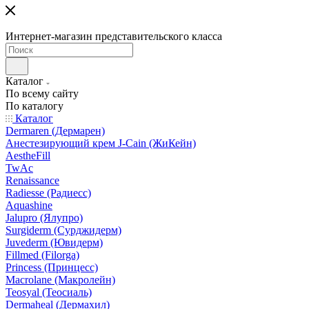
Интернет-магазин представительского класса
Каталог
По всему сайту
По каталогу
Каталог
Dermaren (Дермарен)
Анестезирующий крем J-Cain (ЖиКейн)
AestheFill
TwAc
Renaissance
Radiesse (Радиесс)
Aquashine
Jalupro (Ялупро)
Surgiderm (Сурджидерм)
Juvederm (Ювидерм)
Fillmed (Filorga)
Princess (Принцесс)
Macrolane (Макролейн)
Teosyal (Теосиаль)
Dermaheal (Дермахил)