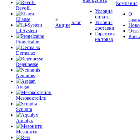
Как купить
Компания
Revofil
Условия
О
оплаты
Ellanse
комп
Блог
Условия
Акции
Ново
доставки
Ial-System
Отзы
Гарантия
Конт
на товар
Progelcaine
Dermalax
Rejeunesse
Neuramis
Aragan
Мезококтейли
Sculptra
Aqualyx
Мезонити