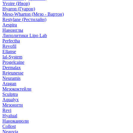
Yvoire (Ивор)
Hyaron (Гуарон)
Meso-Wharton (Мезо - Вартон)
Restylane (Рестилайн)
Aespira
Наноиглы
Липолитики Lipo Lab
Perfectha
Revofil
Ellanse
Ial-System
Progelcaine
Dermalax
Rejeunesse
Neuramis
Aragan
Мезококтейли
Sculptra
Aqualyx
Мезонити
Revi
Hyalual
Наноканюли
Collost
Neauvia