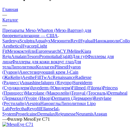
Главная
—
Каталог
—
Препараты Meso-Wharton (Мезо-Вартон) для
биоревитализации — США
Sardenya
Sculptra
Aqualyx
Мезонити
Revi
Hyalual
Наноканюли
Collo
Aesthetics
Hyacorp
Light
Fit
Мезококтейли
Euroresearch
CYJ
Meline
Kiara
Reju
Amalain
Tesoro
Promoitalia
Ejal40
Для губ
Филлеры для
лица
Филлеры для кожи вокруг глаз
Для
тела
Липолитики
Коллаген
Plinest
Hyaron
(Гуарон)
Анестезирующий крем J-Cain
(ЖиКейн)
AestheFill
TwAc
Renaissance
Radiesse
(Радиесс)
Aquashine
Jalupro (Ялупро)
Surgiderm
(Сурджидерм)
Juvederm (Ювидерм)
Fillmed (Filorga)
Princess
(Принцесс)
Macrolane (Макролейн)
Teosyal (Теосиаль)
Dermaheal
(Дермахил)
Yvoire (Ивор)
Dermaren (Дермарен)
Restylane
(Рестилайн)
Aespira
Наноиглы
Липолитики Lipo
Lab
Perfectha
Revofil
Ellanse
Ial-
System
Progelcaine
Dermalax
Rejeunesse
Neuramis
Aragan
—
Филлер MesoEye C71