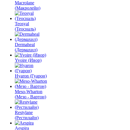
Macrolane
(Макролейн)
Teosyal
(Теосиаль)
Dermaheal
(Дермахил)
Yvoire (Ивор)
Hyaron (Гуарон)
Meso-Wharton
(Мезо - Вартон)
Restylane
(Рестилайн)
Aespira