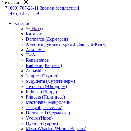
Телефоны
+7 (800) 707-28-11
Звонок бесплатный
+7 (495) 135-35-59
Каталог
Назад
Каталог
Dermaren (Дермарен)
Анестезирующий крем J-Cain (ЖиКейн)
AestheFill
TwAc
Renaissance
Radiesse (Радиесс)
Aquashine
Jalupro (Ялупро)
Surgiderm (Сурджидерм)
Juvederm (Ювидерм)
Fillmed (Filorga)
Princess (Принцесс)
Macrolane (Макролейн)
Teosyal (Теосиаль)
Dermaheal (Дермахил)
Yvoire (Ивор)
Hyaron (Гуарон)
Meso-Wharton (Мезо - Вартон)