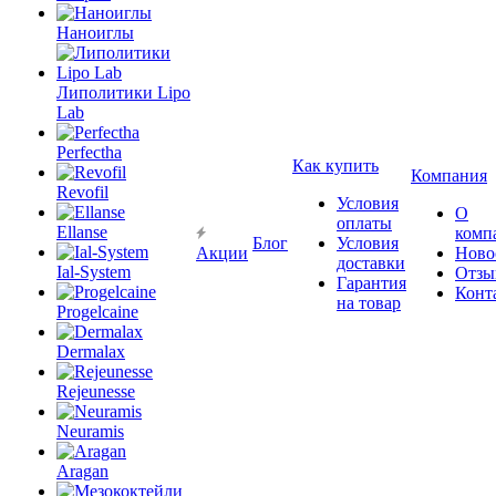
Наноиглы
Липолитики Lipo
Lab
Perfectha
Как купить
Компания
Revofil
Условия
О
оплаты
Ellanse
комп
Блог
Условия
Акции
Ново
доставки
Ial-System
Отзы
Гарантия
Конт
на товар
Progelcaine
Dermalax
Rejeunesse
Neuramis
Aragan