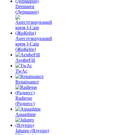
Dermaren
(Дермарен)
Анестезирующий
крем J-Cain
(ЖиКейн)
AestheFill
TwAc
Renaissance
Radiesse
(Радиесс)
Aquashine
Jalupro (Ялупро)