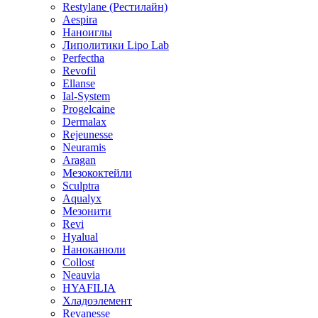
Restylane (Рестилайн)
Aespira
Наноиглы
Липолитики Lipo Lab
Perfectha
Revofil
Ellanse
Ial-System
Progelcaine
Dermalax
Rejeunesse
Neuramis
Aragan
Мезококтейли
Sculptra
Aqualyx
Мезонити
Revi
Hyalual
Наноканюли
Collost
Neauvia
HYAFILIA
Хладоэлемент
Revanesse