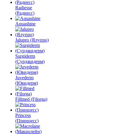
Radiesse
(Радиесс)
Aquashine
Jalupro (Ялупро)
Surgiderm
(Сурджидерм)
Juvederm
(Ювидерм)
Fillmed (Filorga)
Princess
(Принцесс)