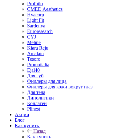
Profhilo
CMED Aesthetics
Hyacorp
Light Fit
Sardenya
Euroresearch
CYJ
Meline
Kiara Reju
Amalain
Tesoro
Promoitalia
Ejal40
Для губ
Филлеры для лица
Филлеры для кожи вокруг глаз
Для тела
Липолитики
Коллаген
Plinest
Акции
Блог
Как купить
Назад
Как купить