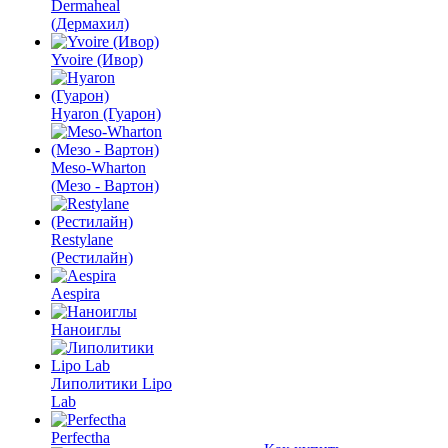
Dermaheal
(Дермахил)
Yvoire (Ивор)
Hyaron (Гуарон)
Meso-Wharton
(Мезо - Вартон)
Restylane
(Рестилайн)
Aespira
Наноиглы
Липолитики Lipo
Lab
Perfectha