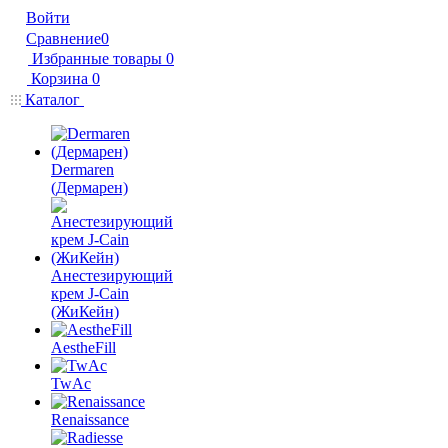
Войти
Сравнение
0
Избранные товары
0
Корзина
0
Каталог
Dermaren
(Дермарен)
Анестезирующий
крем J-Cain
(ЖиКейн)
AestheFill
TwAc
Renaissance