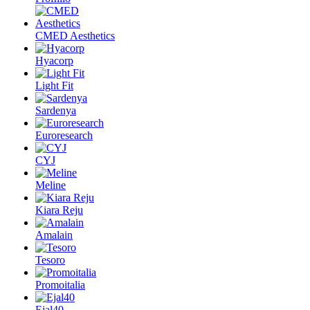
CMED Aesthetics
Hyacorp
Light Fit
Sardenya
Euroresearch
CYJ
Meline
Kiara Reju
Amalain
Tesoro
Promoitalia
Ejal40