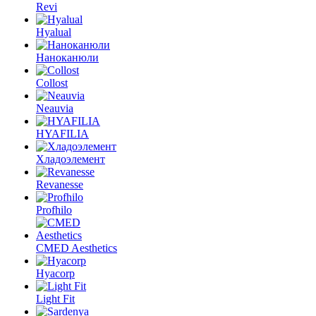
Revi
Hyalual
Наноканюли
Collost
Neauvia
HYAFILIA
Хладоэлемент
Revanesse
Profhilo
CMED Aesthetics
Hyacorp
Light Fit