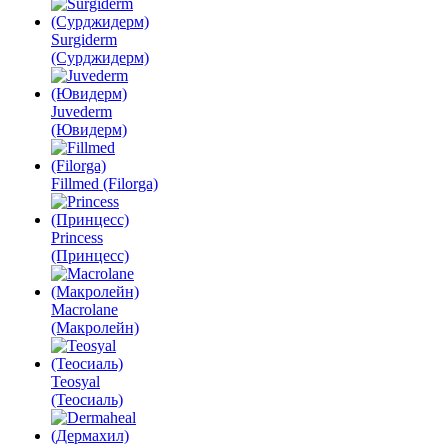
Surgiderm
(Сурджидерм)
Juvederm
(Ювидерм)
Fillmed (Filorga)
Princess
(Принцесс)
Macrolane
(Макролейн)
Teosyal
(Теосиаль)