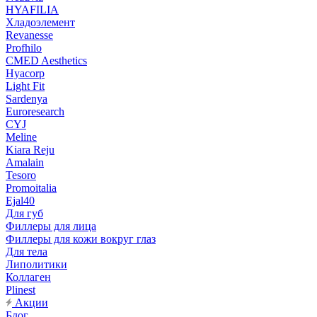
HYAFILIA
Хладоэлемент
Revanesse
Profhilo
CMED Aesthetics
Hyacorp
Light Fit
Sardenya
Euroresearch
CYJ
Meline
Kiara Reju
Amalain
Tesoro
Promoitalia
Ejal40
Для губ
Филлеры для лица
Филлеры для кожи вокруг глаз
Для тела
Липолитики
Коллаген
Plinest
Акции
Блог